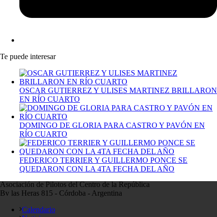
Te puede interesar
OSCAR GUTIERREZ Y ULISES MARTINEZ BRILLARON
EN RÍO CUARTO
DOMINGO DE GLORIA PARA CASTRO Y PAVÓN EN
RÍO CUARTO
FEDERICO TERRIER Y GUILLERMO PONCE SE
QUEDARON CON LA 4TA FECHA DEL AÑO
Asociación de Pilotos del Centro de la República
Bv las Heras 815 - Córdoba - Argentina
Calendario