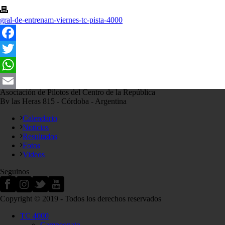
gral-de-entrenam-viernes-tc-pista-4000
Facebook
Twitter
WhatsApp
Asociación de Pilotos del Centro de la República
Email
Bv las Heras 815 - Córdoba - Argentina
Calendario
Noticias
Resultados
Fotos
Videos
Seguinos
Copyright © 2019 - Todos los derechos reservados
TC 4000
Campeonato