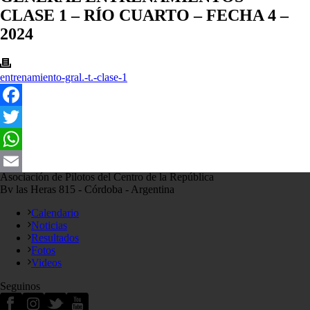
CLASE 1 – RÍO CUARTO – FECHA 4 –
2024
entrenamiento-gral.-t.-clase-1
Facebook
Twitter
WhatsApp
Asociación de Pilotos del Centro de la República
Email
Bv las Heras 815 - Córdoba - Argentina
Calendario
Noticias
Resultados
Fotos
Videos
Seguinos