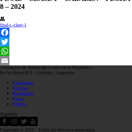
8 – 2024
final-t.-clase-1
Facebook
Twitter
WhatsApp
Asociación de Pilotos del Centro de la República
Email
Bv las Heras 815 - Córdoba - Argentina
Calendario
Noticias
Resultados
Fotos
Videos
Seguinos
Copyright © 2019 - Todos los derechos reservados