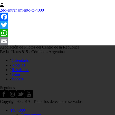
2do-entrenamiento-tc-4000
Facebook
Twitter
WhatsApp
Asociación de Pilotos del Centro de la República
Email
Bv las Heras 815 - Córdoba - Argentina
Calendario
Noticias
Resultados
Fotos
Videos
Seguinos
Copyright © 2019 - Todos los derechos reservados
TC 4000
Campeonato