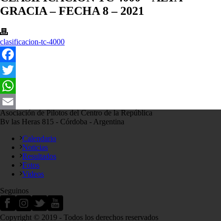
GRACIA – FECHA 8 – 2021
clasificacion-tc-4000
Facebook
Twitter
WhatsApp
Asociación de Pilotos del Centro de la República
Email
Bv las Heras 815 - Córdoba - Argentina
Calendario
Noticias
Resultados
Fotos
Videos
Seguinos
Copyright © 2019 - Todos los derechos reservados