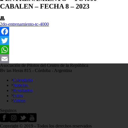
CABALEN – FECHA 8 – 2023
2do-entrenamiento-tc-4000
Facebook
Twitter
WhatsApp
Asociación de Pilotos del Centro de la República
Email
Bv las Heras 815 - Córdoba - Argentina
Calendario
Noticias
Resultados
Fotos
Videos
Seguinos
Copyright © 2019 - Todos los derechos reservados