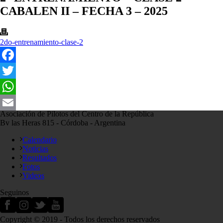
CABALEN II – FECHA 3 – 2025
2do-entrenamiento-clase-2
Facebook
Twitter
WhatsApp
Asociación de Pilotos del Centro de la República
Email
Bv las Heras 815 - Córdoba - Argentina
Calendario
Noticias
Resultados
Fotos
Videos
Seguinos
Copyright © 2019 - Todos los derechos reservados