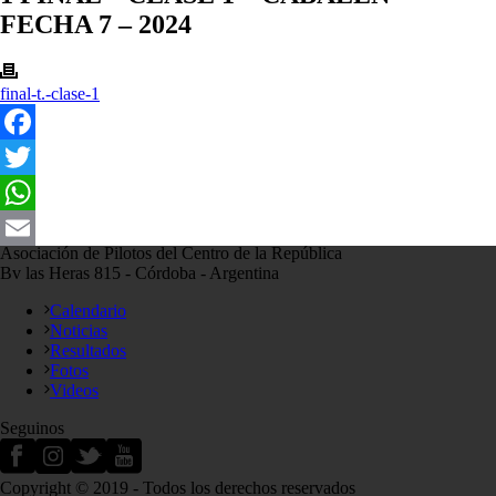
FECHA 7 – 2024
final-t.-clase-1
Facebook
Twitter
WhatsApp
Asociación de Pilotos del Centro de la República
Email
Bv las Heras 815 - Córdoba - Argentina
Calendario
Noticias
Resultados
Fotos
Videos
Seguinos
Copyright © 2019 - Todos los derechos reservados