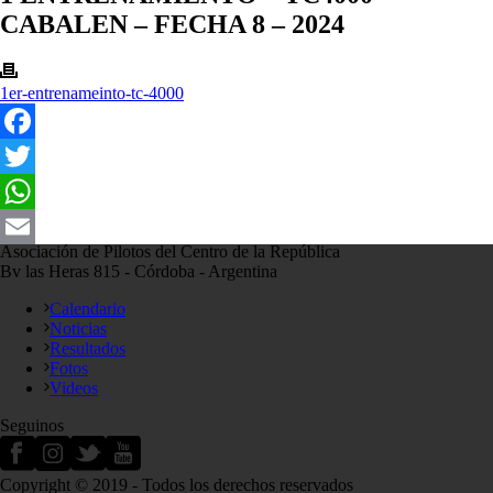
CABALEN – FECHA 8 – 2024
1er-entrenameinto-tc-4000
Facebook
Twitter
WhatsApp
Asociación de Pilotos del Centro de la República
Email
Bv las Heras 815 - Córdoba - Argentina
Calendario
Noticias
Resultados
Fotos
Videos
Seguinos
Copyright © 2019 - Todos los derechos reservados