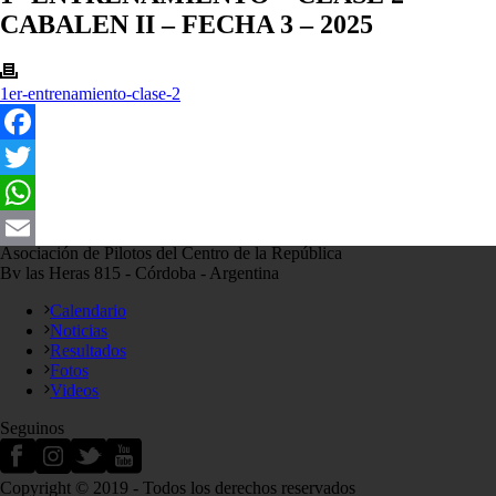
CABALEN II – FECHA 3 – 2025
1er-entrenamiento-clase-2
Facebook
Twitter
WhatsApp
Asociación de Pilotos del Centro de la República
Email
Bv las Heras 815 - Córdoba - Argentina
Calendario
Noticias
Resultados
Fotos
Videos
Seguinos
Copyright © 2019 - Todos los derechos reservados