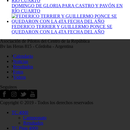
DOMINGO DE GLORIA PARA CASTRO Y PAVÓN EN
RÍO CUARTO
FEDERICO TERRIER Y GUILLERMO PONCE SE
QUEDARON CON LA 4TA FECHA DEL AÑO
Asociación de Pilotos del Centro de la República
Bv las Heras 815 - Córdoba - Argentina
Calendario
Noticias
Resultados
Fotos
Videos
Seguinos
Copyright © 2019 - Todos los derechos reservados
TC 4000
Campeonato
Resultados
TC Pista 4000