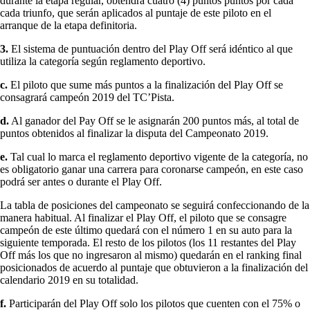
durante la etapa regular, obtendrá cuatro (4) puntos puntos por cada
cada triunfo, que serán aplicados al puntaje de este piloto en el
arranque de la etapa definitoria.
3.
El sistema de puntuación dentro del Play Off será idéntico al que
utiliza la categoría según reglamento deportivo.
c.
El piloto que sume más puntos a la finalización del Play Off se
consagrará campeón 2019 del TC’Pista.
d.
Al ganador del Pay Off se le asignarán 200 puntos más, al total de
puntos obtenidos al finalizar la disputa del Campeonato 2019.
e.
Tal cual lo marca el reglamento deportivo vigente de la categoría, no
es obligatorio ganar una carrera para coronarse campeón, en este caso
podrá ser antes o durante el Play Off.
La tabla de posiciones del campeonato se seguirá confeccionando de la
manera habitual. Al finalizar el Play Off, el piloto que se consagre
campeón de este último quedará con el número 1 en su auto para la
siguiente temporada. El resto de los pilotos (los 11 restantes del Play
Off más los que no ingresaron al mismo) quedarán en el ranking final
posicionados de acuerdo al puntaje que obtuvieron a la finalización del
calendario 2019 en su totalidad.
f.
Participarán del Play Off solo los pilotos que cuenten con el 75% o