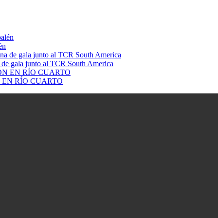
én
a de gala junto al TCR South America
 EN RÍO CUARTO