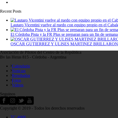
Recent Posts
Lautaro Vicentini vuelve al ruedo con equipo propio en el Cabal
El Córdoba Pista y la FR Plus se preparan para un fin de seman
OSCAR GUTIERREZ Y ULISES MARTINEZ BRILLARON
Asociación de Pilotos del Centro de la República
Bv las Heras 815 - Córdoba - Argentina
Calendario
Noticias
Resultados
Fotos
Videos
Seguinos
Copyright © 2019 - Todos los derechos reservados
TC 4000