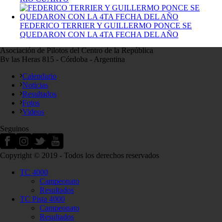
FEDERICO TERRIER Y GUILLERMO PONCE SE
QUEDARON CON LA 4TA FECHA DEL AÑO
Asociación de Pilotos del Centro de la República
Bv las Heras 815 - Córdoba - Argentina
Calendario
Noticias
Resultados
Fotos
Videos
Seguinos
Copyright © 2019 - Todos los derechos reservados
TC 4000
Campeonato
Resultados
TC Pista 4000
Campeonato
Resultados