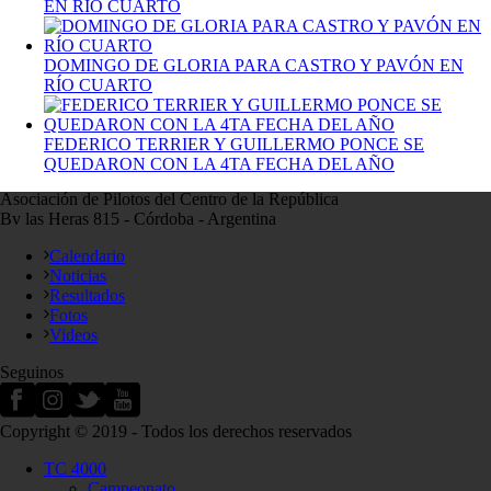
EN RÍO CUARTO
DOMINGO DE GLORIA PARA CASTRO Y PAVÓN EN
RÍO CUARTO
FEDERICO TERRIER Y GUILLERMO PONCE SE
QUEDARON CON LA 4TA FECHA DEL AÑO
Asociación de Pilotos del Centro de la República
Bv las Heras 815 - Córdoba - Argentina
Calendario
Noticias
Resultados
Fotos
Videos
Seguinos
Copyright © 2019 - Todos los derechos reservados
TC 4000
Campeonato