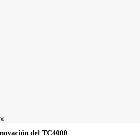
000
enovación del TC4000