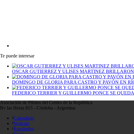
Te puede interesar
OSCAR GUTIERREZ Y ULISES MARTINEZ BRILLARON
DOMINGO DE GLORIA PARA CASTRO Y PAVÓN EN R
FEDERICO TERRIER Y GUILLERMO PONCE SE QUEDA
Asociación de Pilotos del Centro de la República
Bv las Heras 815 - Córdoba - Argentina
Calendario
Noticias
Resultados