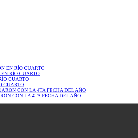
 EN RÍO CUARTO
ÍO CUARTO
RON CON LA 4TA FECHA DEL AÑO