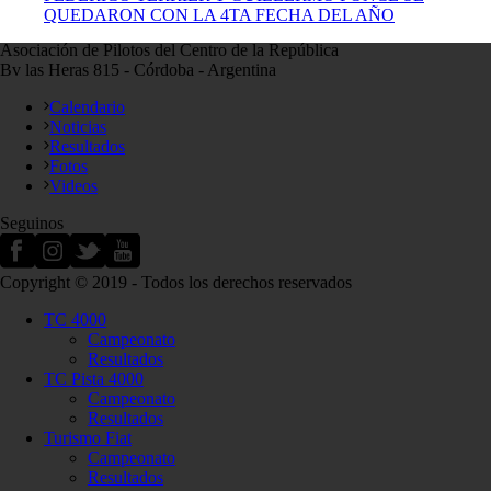
QUEDARON CON LA 4TA FECHA DEL AÑO
Asociación de Pilotos del Centro de la República
Bv las Heras 815 - Córdoba - Argentina
Calendario
Noticias
Resultados
Fotos
Videos
Seguinos
Copyright © 2019 - Todos los derechos reservados
TC 4000
Campeonato
Resultados
TC Pista 4000
Campeonato
Resultados
Turismo Fiat
Campeonato
Resultados