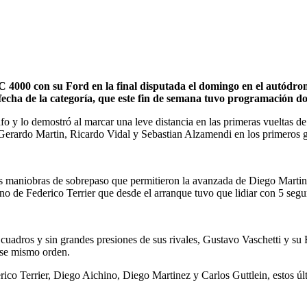
 TC 4000 con su Ford en la final disputada el domingo en el autód
nta fecha de la categoría, que este fin de semana tuvo programación
iunfo y lo demostró al marcar una leve distancia en las primeras vuelta
 Gerardo Martin, Ricardo Vidal y Sebastian Alzamendi en los primeros g
nas maniobras de sobrepaso que permitieron la avanzada de Diego Marti
no de Federico Terrier que desde el arranque tuvo que lidiar con 5 segu
uadros y sin grandes presiones de sus rivales, Gustavo Vaschetti y su 
ese mismo orden.
rico Terrier, Diego Aichino, Diego Martinez y Carlos Guttlein, estos ú