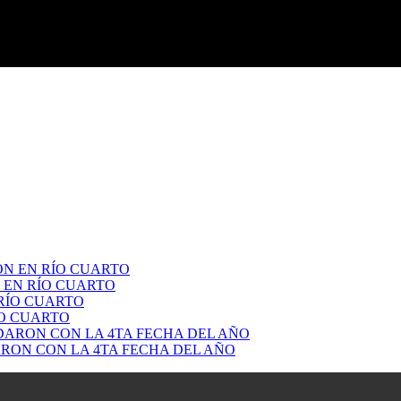
 EN RÍO CUARTO
ÍO CUARTO
RON CON LA 4TA FECHA DEL AÑO