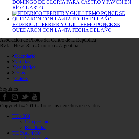
DOMINGO DE GLORIA PARA CASTRO Y PAVÓN EN
RÍO CUARTO
FEDERICO TERRIER Y GUILLERMO PONCE SE
QUEDARON CON LA 4TA FECHA DEL AÑO
Asociación de Pilotos del Centro de la República
Bv las Heras 815 - Córdoba - Argentina
Calendario
Noticias
Resultados
Fotos
Videos
Seguinos
Copyright © 2019 - Todos los derechos reservados
TC 4000
Campeonato
Resultados
TC Pista 4000
Campeonato