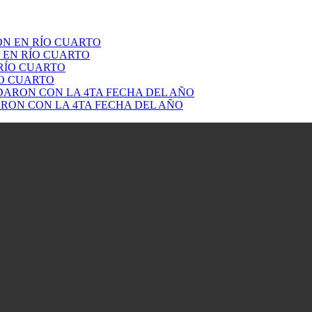
 EN RÍO CUARTO
ÍO CUARTO
RON CON LA 4TA FECHA DEL AÑO