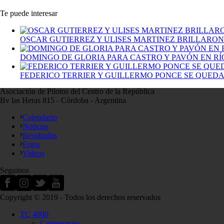
Te puede interesar
OSCAR GUTIERREZ Y ULISES MARTINEZ BRILLARON
DOMINGO DE GLORIA PARA CASTRO Y PAVÓN EN R
FEDERICO TERRIER Y GUILLERMO PONCE SE QUEDA
Asociación de Pilotos del Centro de la República
Bv las Heras 815 - Córdoba - Argentina
Calendario
Noticias
Resultados
Fotos
Videos
Seguinos
Copyright © 2019 - Todos los derechos reservados
TC 4000
Campeonato