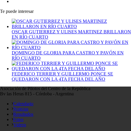
Te puede interesar
OSCAR GUTIERREZ Y ULISES MARTINEZ BRILLARON
EN RÍO CUARTO
DOMINGO DE GLORIA PARA CASTRO Y PAVÓN EN
RÍO CUARTO
FEDERICO TERRIER Y GUILLERMO PONCE SE
QUEDARON CON LA 4TA FECHA DEL AÑO
Asociación de Pilotos del Centro de la República
Bv las Heras 815 - Córdoba - Argentina
Calendario
Noticias
Resultados
Fotos
Videos