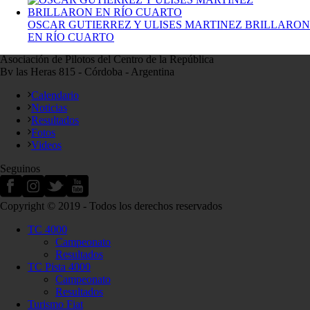
OSCAR GUTIERREZ Y ULISES MARTINEZ BRILLARON
EN RÍO CUARTO
Asociación de Pilotos del Centro de la República
Bv las Heras 815 - Córdoba - Argentina
Calendario
Noticias
Resultados
Fotos
Videos
Seguinos
Copyright © 2019 - Todos los derechos reservados
TC 4000
Campeonato
Resultados
TC Pista 4000
Campeonato
Resultados
Turismo Fiat