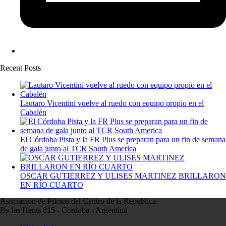
Recent Posts
Lautaro Vicentini vuelve al ruedo con equipo propio en el
Cabalén
El Córdoba Pista y la FR Plus se preparan para un fin de semana
de gala junto al TCR South America
OSCAR GUTIERREZ Y ULISES MARTINEZ BRILLARON
EN RÍO CUARTO
Asociación de Pilotos del Centro de la República
Bv las Heras 815 - Córdoba - Argentina