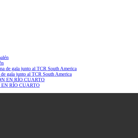
én
a de gala junto al TCR South America
 EN RÍO CUARTO