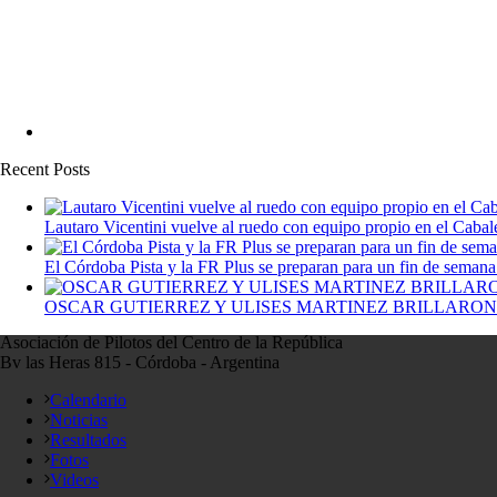
Recent Posts
Lautaro Vicentini vuelve al ruedo con equipo propio en el Cabal
El Córdoba Pista y la FR Plus se preparan para un fin de seman
OSCAR GUTIERREZ Y ULISES MARTINEZ BRILLARON
Asociación de Pilotos del Centro de la República
Bv las Heras 815 - Córdoba - Argentina
Calendario
Noticias
Resultados
Fotos
Videos